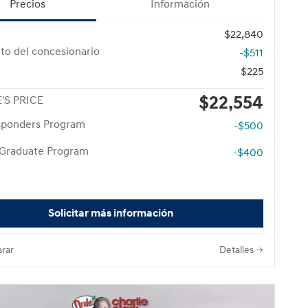
Precios
Información
$22,840
to del concesionario
-$511
$225
$22,554
'S PRICE
esponders Program
-$500
 Graduate Program
-$400
Solicitar más información
rar
Detalles