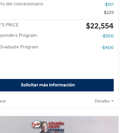
to del concesionario
-$511
$225
$22,554
'S PRICE
esponders Program
-$500
 Graduate Program
-$400
Solicitar más información
rar
Detalles