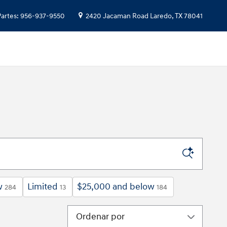
Partes
:
956-937-9550
2420 Jacaman Road
Laredo
,
TX
78041
w
Limited
$25,000 and below
284
13
184
Ordenar por