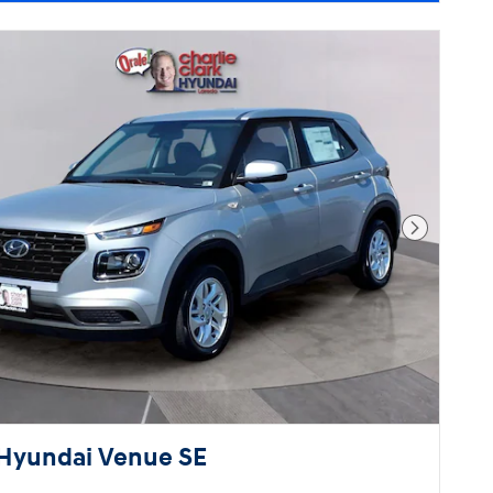
Foto sigu
Hyundai Venue SE