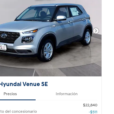
Foto sigu
Hyundai Venue SE
Precios
Información
$22,840
to del concesionario
-$511