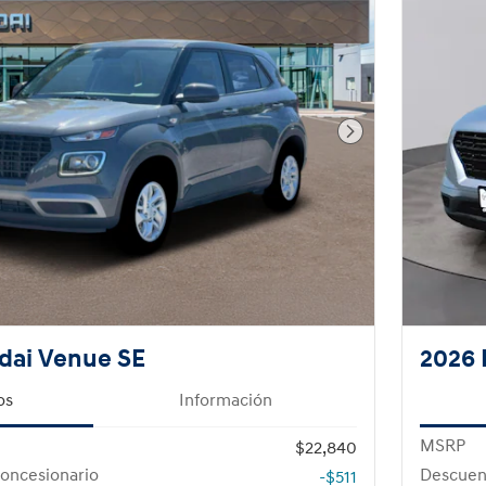
Foto siguiente
dai Venue SE
2026 
os
Información
MSRP
$22,840
oncesionario
Descuen
-$511