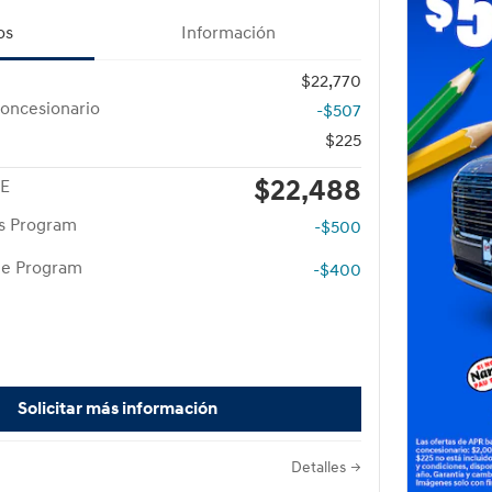
os
Información
$22,770
oncesionario
-$507
$225
$22,488
CE
rs Program
-$500
te Program
-$400
Solicitar más información
Detalles