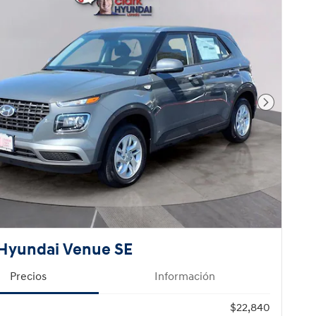
Foto sigu
Hyundai Venue SE
Precios
Información
$22,840